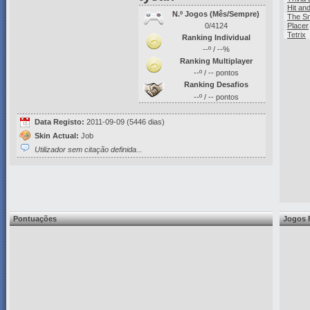
Hit an
N.º Jogos (Mês/Sempre)
The S
0/4124
Placer
Tetrix
Ranking Individual
--º / --%
Ranking Multiplayer
--º / -- pontos
Ranking Desafios
--º / -- pontos
Data Registo:
2011-09-09 (5446 dias)
Skin Actual:
Job
Utilizador sem citação definida...
Pontuações
Jogos 