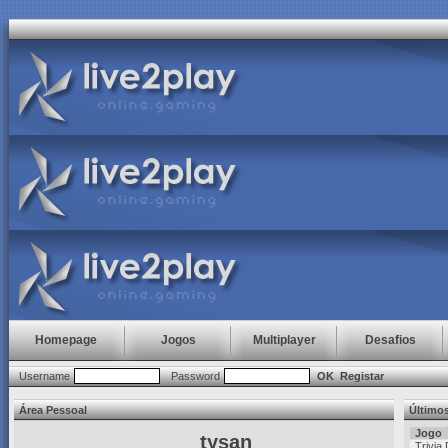
Homepage
Jogos
Multiplayer
Desafios
Username
Password
OK
Registar
Área Pessoal
Último
Jogo
tysan
Trivia