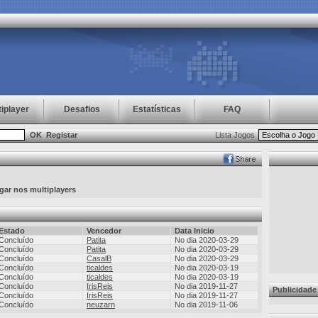
tiplayer
Desafios
Estatísticas
FAQ
OK
Registar
Lista Jogos
ogar nos multiplayers
Estado
Vencedor
Data Inicio
Concluído
Patita
No dia 2020-03-29
Concluído
Patita
No dia 2020-03-29
Concluído
CasalB
No dia 2020-03-29
Concluído
ticaldes
No dia 2020-03-19
Concluído
ticaldes
No dia 2020-03-19
Concluído
IrisReis
No dia 2019-11-27
Publicidade
Concluído
IrisReis
No dia 2019-11-27
Concluído
neuzarn
No dia 2019-11-06