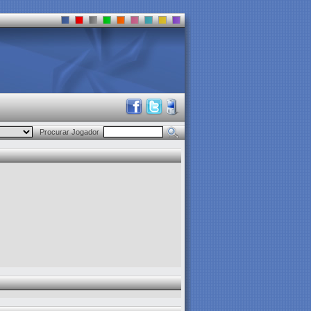
Procurar Jogador