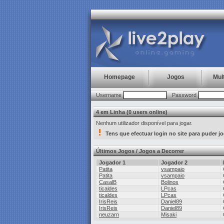
Homepage
Jogos
Mul
Username
Password
4 em Linha
(0 users online)
Nenhum utilizador disponível para jogar.
Tens que efectuar login no site para puder j
Últimos Jogos / Jogos a Decorrer
Jogador 1
Jogador 2
Patita
vsampaio
Patita
vsampaio
CasalB
Bolinos
ticaldes
LPcas
ticaldes
LPcas
IrisReis
Daniel89
IrisReis
Daniel89
neuzarn
Misaki