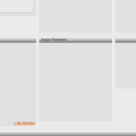
Jogos Favoritos
+ Ver Detalhe