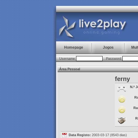
Homepage
Jogos
Mul
Username
Password
Área Pessoal
ferny
N.º 
Ra
Ra
R
Data Registo:
2003-03-17 (8543 dias)