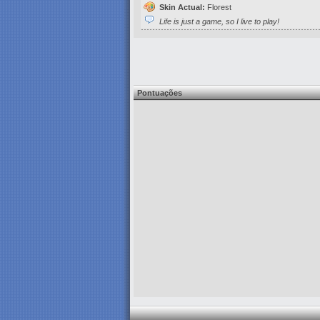
Skin Actual:
Florest
Life is just a game, so I live to play!
Pontuações