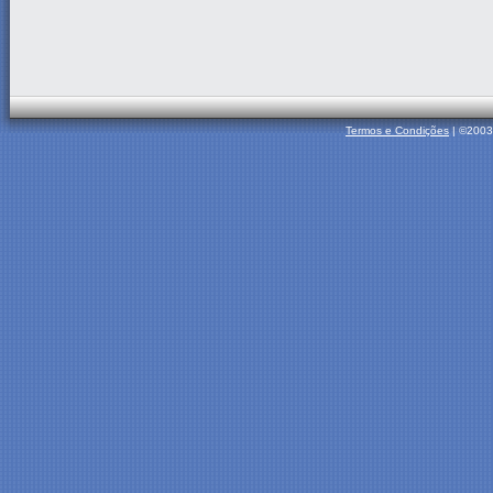
Termos e Condições
| ©2003