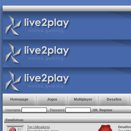
Homepage
Jogos
Multiplayer
Desafios
Username
Password
OK
Registar
Estatísticas
Top Utilizadores
Desafio