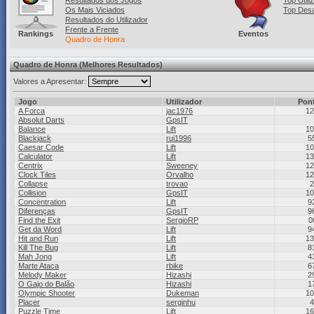
Resultados dos Jogos
Top Utili
Os Mais Viciados
Top Desa
Resultados do Utilizador
Frente a Frente
Rankings
Eventos
Quadro de Honra
Quadro de Honra (Melhores Resultados)
Valores a Apresentar:
Jogo
Utilizador
Pon
A Forca
jac1976
12
Absolut Darts
GpsIT
Balance
Lift
10
Blackjack
rui1996
5
Caesar Code
Lift
10
Calculator
Lift
13
Centrix
Sweeney
12
Clock Tiles
Orvalho
12
Collapse
trovao
2
Collision
GpsIT
10
Concentration
Lift
9
Diferenças
GpsIT
9
Find the Exit
SergioRP
0
Get da Word
Lift
9
Hit and Run
Lift
13
Kill The Bug
Lift
8
Mah Jong
Lift
4
Marte Ataca
rbike
6
Melody Maker
Hizashi
2
O Gajo do Balão
Hizashi
1
Olympic Shooter
Dukeman
10
Placer
serginhu
4
Puzzle Time
Lift
16