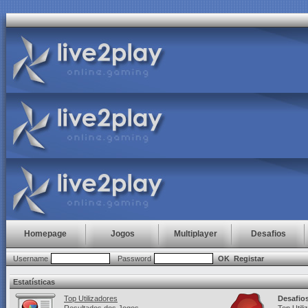
Homepage
Jogos
Multiplayer
Desafios
Username
Password
OK
Registar
Estatísticas
Top Utilizadores
Desafio