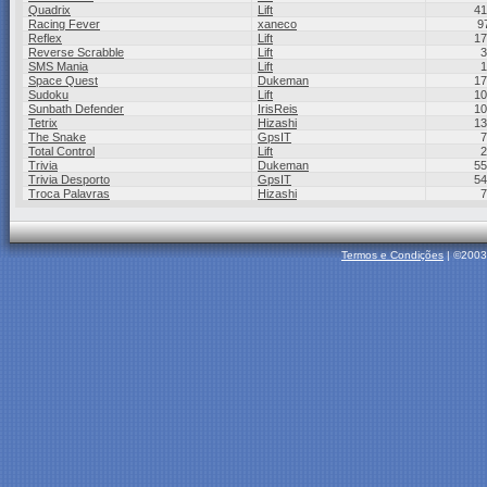
Quadrix
Lift
41
Racing Fever
xaneco
9
Reflex
Lift
17
Reverse Scrabble
Lift
3
SMS Mania
Lift
1
Space Quest
Dukeman
17
Sudoku
Lift
10
Sunbath Defender
IrisReis
10
Tetrix
Hizashi
13
The Snake
GpsIT
7
Total Control
Lift
2
Trivia
Dukeman
55
Trivia Desporto
GpsIT
54
Troca Palavras
Hizashi
7
Termos e Condições
| ©2003