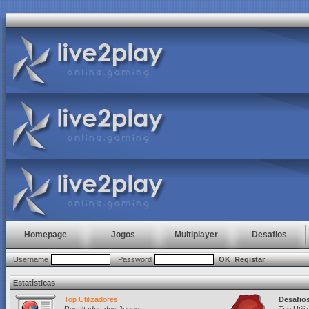
Homepage
Jogos
Multiplayer
Desafios
Username
Password
OK
Registar
Estatísticas
Top Utilizadores
Desafio